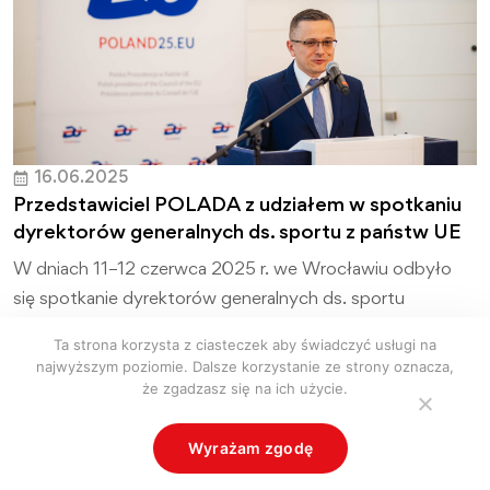
16.06.2025
Przedstawiciel POLADA z udziałem w spotkaniu
dyrektorów generalnych ds. sportu z państw UE
W dniach 11–12 czerwca 2025 r. we Wrocławiu odbyło
się spotkanie dyrektorów generalnych ds. sportu
z państw Unii Europejskiej. Było […]
Ta strona korzysta z ciasteczek aby świadczyć usługi na
najwyższym poziomie. Dalsze korzystanie ze strony oznacza,
Czytaj więcej
że zgadzasz się na ich użycie.
Wyrażam zgodę