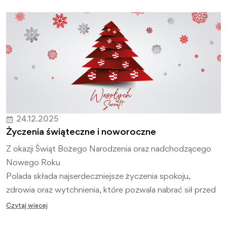
24.12.2025
Życzenia świąteczne i noworoczne
Z okazji Świąt Bożego Narodzenia oraz nadchodzącego
Nowego Roku
Polada składa najserdeczniejsze życzenia spokoju,
zdrowia oraz wytchnienia, które pozwala nabrać sił przed
kolejnymi wyzwaniami.
Czytaj więcej
Niech świąteczny czas będzie okazją do refleksji,