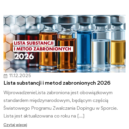
wzmacniania relacji i budowania dobrej energii, a Nowy
Rok przyniesie wytrwałość, odpowiedzialność oraz
satysfakcję z działań podejmowanych na rzecz czystego
sportu i jego fundamentalnych wartości.
Życzymy, aby nadchodzący rok był czasem dobrej
współpracy, konsekwencji w realizacji celów oraz poczucia
bezpieczeństwa — zarówno w sporcie, jak i poza nim.
11.12.2025
Lista substancji i metod zabronionych 2026
WprowadzenieLista zabroniona jest obowiązkowym
standardem międzynarodowym, będącym częścią
Światowego Programu Zwalczania Dopingu w Sporcie.
Lista jest aktualizowana co roku na […]
Czytaj więcej