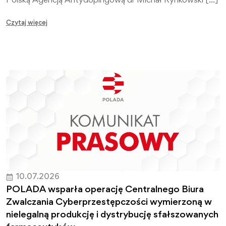
Polską Agencją Antydopingową dr Michał Rynkowski […]
Czytaj więcej
10.07.2026
POLADA wsparła operację Centralnego Biura
Zwalczania Cyberprzestępczości wymierzoną w
nielegalną produkcję i dystrybucję sfałszowanych