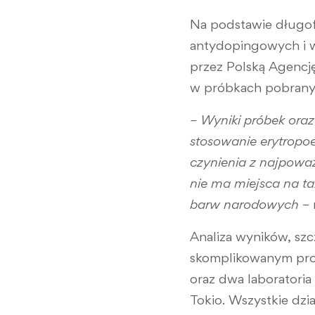
Na podstawie długof
antydopingowych i w
przez Polską Agencj
w próbkach pobrany
– Wyniki próbek ora
stosowanie erytropo
czynienia z najpow
nie ma miejsca na ta
barw narodowych
–
Analiza wyników, sz
skomplikowanym proc
oraz dwa laboratori
Tokio. Wszystkie dz