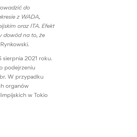
rowadzić do
akresie z WADA,
skim oraz ITA. Efekt
y dowód na to, że
 Rynkowski
.
sierpnia 2021 roku.
o podejrzeniu
 br. W przypadku
ych organów
impijskich w Tokio