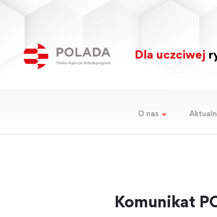
Dla uczciwej
ry
O nas
Aktualn
Komunikat PO