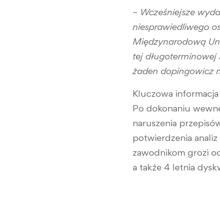
–
Wcześniejsze wyda
niesprawiedliwego o
Międzynarodową Unią
tej długoterminowej 
żaden dopingowicz ni
Kluczowa informacja
Po dokonaniu wewnęt
naruszenia przepisó
potwierdzenia analiz
zawodnikom grozi od
a także 4 letnia dyskw