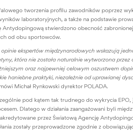
alowego tworzenia profilu zawodników poprzez wyk
yników laboratoryjnych, a także na podstawie pro
ę Antydopingową stwierdzono obecność zabronionej 
ch od obu sportowców.
z opinie ekspertów międzynarodowych wskazują jedn
etyny, która nie została naturalnie wytworzona prze
ażniejszym oraz najpewniej celowym oszustwem dop
kie haniebne praktyki, niezależnie od uprawianej dysc
 mówi Michał Rynkowski dyrektor POLADA.
czególnie pod kątem tak trudnego do wykrycia EPO, j
esem. Dlatego w działania zaangażowani byli międz
a akredytowane przez Światową Agencję Antydoping
iałania zostały przeprowadzone zgodnie z obowiązuj