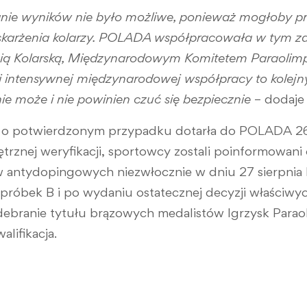
nie wyników nie było możliwe, ponieważ mogłoby p
skarżenia kolarzy. POLADA współpracowała w tym z
 Kolarską, Międzynarodowym Komitetem Paraolimpij
i intensywnej międzynarodowej współpracy to kolejn
e może i nie powinien czuć się bezpiecznie
– dodaje
 o potwierdzonym przypadku dotarła do POLADA 26 
rznej weryfikacji, sportowcy zostali poinformowani 
w antydopingowych niezwłocznie w dniu 27 sierpnia
 próbek B i po wydaniu ostatecznej decyzji właściw
ebranie tytułu brązowych medalistów Igrzysk Paraol
alifikacja.