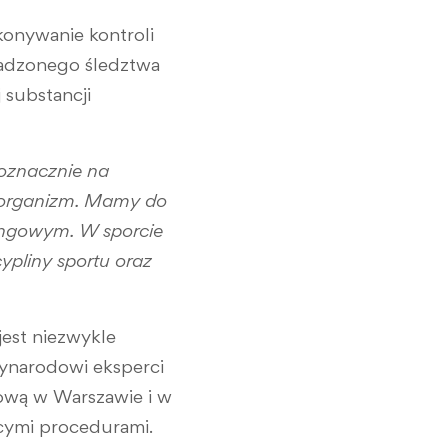
onywanie kontroli
wadzonego śledztwa
substancji
oznacznie na
z organizm. Mamy do
ingowym. W sporcie
ypliny sportu oraz
est niezwykle
ynarodowi eksperci
ową w Warszawie i w
ącymi procedurami.