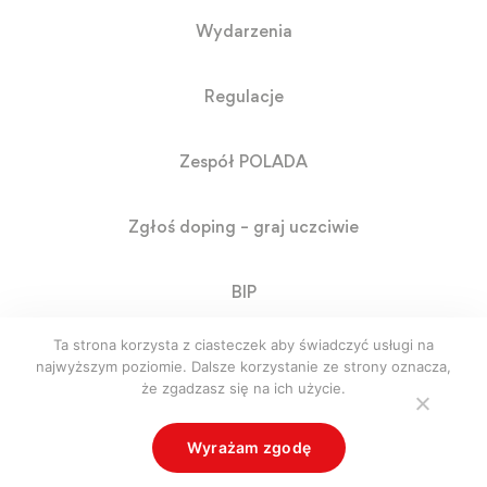
Wydarzenia
Regulacje
Zespół POLADA
Zgłoś doping – graj uczciwie
BIP
Ta strona korzysta z ciasteczek aby świadczyć usługi na
RODO
najwyższym poziomie. Dalsze korzystanie ze strony oznacza,
że zgadzasz się na ich użycie.
© Polada. Polska Agencja Antydopingowa. Created by
Wyrażam zgodę
whitenight.pl