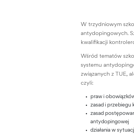
W trzydniowym szkol
antydopingowych. Sz
kwalifikacji kontroler
Wśród tematów szkol
systemu antydopingow
związanych z TUE, a
czyli:
praw i obowiązkó
zasad i przebiegu
zasad postępowani
antydopingowej
działania w sytuacj