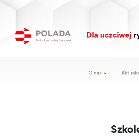
Dla uczciwej
ry
O nas
Aktualn
Szkol