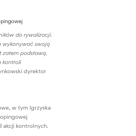
opingowej
ików do rywalizacji.
ędą wykonywać swoją
st zatem podstawą.
kontroli
ynkowski dyrektor
owe, w tym Igrzyska
ydopingowej
akcji kontrolnych.