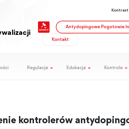
Kontrast
Antydopingowe Pogotowie I
walizacji
Kontakt
ości
Regulacje
Edukacja
Kontrole
enie kontrolerów antydopin