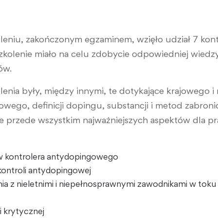
eniu, zakończonym egzaminem, wzięło udział 7 kon
kolenie miało na celu zdobycie odpowiedniej wiedzy
ów.
enia były, między innymi, te dotykające krajowego
ego, definicji dopingu, substancji i metod zabroni
le przede wszystkim najważniejszych aspektów dla pr
w kontrolera antydopingowego
 kontroli antydopingowej
a z nieletnimi i niepełnosprawnymi zawodnikami w toku 
i krytycznej