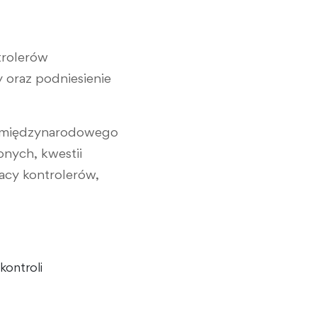
trolerów
 oraz podniesienie
 i międzynarodowego
onych, kwestii
acy kontrolerów,
kontroli