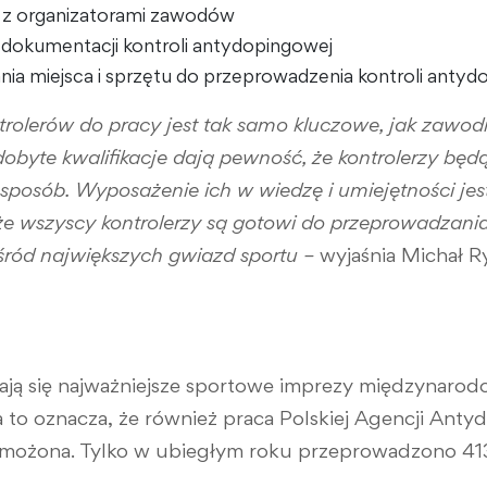
 z organizatorami zawodów
 dokumentacji kontroli antydopingowej
ia miejsca i sprzętu do przeprowadzenia kontroli antyd
rolerów do pracy jest tak samo kluczowe, jak zawodn
dobyte kwalifikacje dają pewność, że kontrolerzy b
sposób. Wyposażenie ich w wiedzę i umiejętności je
e wszyscy kontrolerzy są gotowi do przeprowadzania 
ród największych gwiazd sportu –
wyjaśnia Michał R
ą się najważniejsze sportowe imprezy międzynarod
 a to oznacza, że również praca Polskiej Agencji Ant
wzmożona. Tylko w ubiegłym roku przeprowadzono 413 