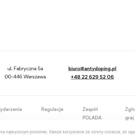
ul. Fabryczna 5a
biuro@antydoping.pl
00-446 Warszawa
+48 22 629 52 06
ydarzenia
Regulacje
Zespół
Zgło
POLADA
graj
 na najwyższym poziomie. Dalsze korzystanie ze strony oznacza, że zgad