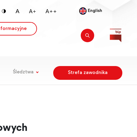
English
nformacyjne
Śledztwa
Strefa zawodnika
gowych