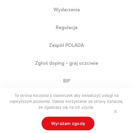
Wydarzenia
Regulacje
Zespół POLADA
Zgłoś doping – graj uczciwie
BIP
Ta strona korzysta z ciasteczek aby świadczyć usługi na
RODO
najwyższym poziomie. Dalsze korzystanie ze strony oznacza,
że zgadzasz się na ich użycie.
© Polada. Polska Agencja Antydopingowa. Created by
Wyrażam zgodę
whitenight.pl