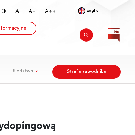
English
nformacyjne
Śledztwa
Strefa zawodnika
tydopingową