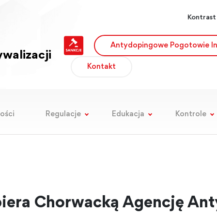
Kontrast
Antydopingowe Pogotowie I
walizacji
Kontakt
ości
Regulacje
Edukacja
Kontrole
era Chorwacką Agencję An