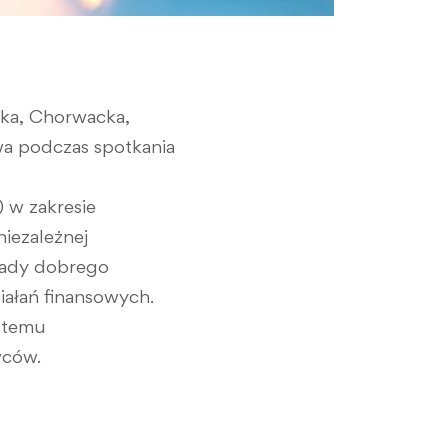
cka, Chorwacka,
wa podczas spotkania
) w zakresie
iezależnej
asady dobrego
ziałań finansowych.
stemu
wców.