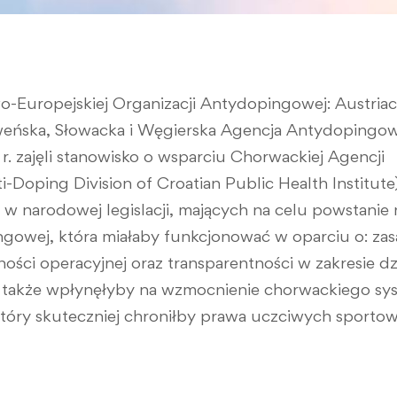
-Europejskiej Organizacji Antydopingowej: Austria
oweńska, Słowacka i Węgierska Agencja Antydopingo
r. zajęli stanowisko o wsparciu Chorwackiej Agencji
Doping Division of Croatian Public Health Institute
 narodowej legislacji, mających na celu powstanie n
ingowej, która miałaby funkcjonować w oparciu o: z
żności operacyjnej oraz transparentności w zakresie d
 także wpłynęłyby na wzmocnienie chorwackiego sy
óry skuteczniej chroniłby prawa uczciwych sporto