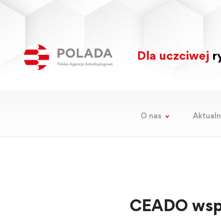
Dla uczciwej
ry
O nas
Aktualn
CEADO wspi