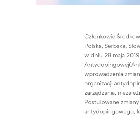
Członkowie Środkowo
Polska, Serbska, Sł
w dniu 28 maja 2019 
Antydopingowej(Anti-
wprowadzenia zmian w
organizacji antydop
zarządzania, niezale
Postulowane zmiany
antydopingowego, kt