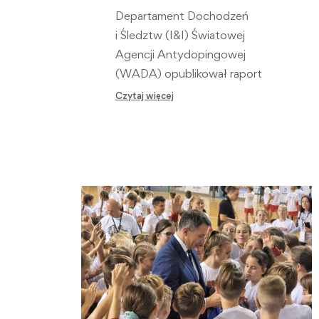
Departament Dochodzeń
i Śledztw (I&I) Światowej
Agencji Antydopingowej
(WADA) opublikował raport
podsumowujący trwające
Czytaj więcej
dochodzenie w sprawie
zarzutów wobec…