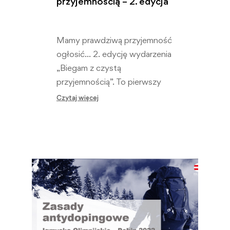
przyjemnością – 2. edycja
Mamy prawdziwą przyjemność
ogłosić… 2. edycję wydarzenia
„Biegam z czystą
przyjemnością”. To pierwszy
event w historii polskich imprez
Czytaj więcej
masowych, który…