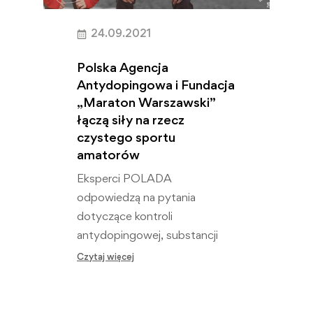
24.09.2021
Polska Agencja
Antydopingowa i Fundacja
„Maraton Warszawski”
łączą siły na rzecz
czystego sportu
amatorów
Eksperci POLADA
odpowiedzą na pytania
dotyczące kontroli
antydopingowej, substancji
i metod zabronionych, a także
Czytaj więcej
codziennej suplementacji czy
zażywanych…