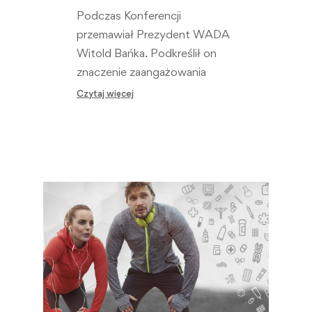
Podczas Konferencji
przemawiał Prezydent WADA
Witold Bańka. Podkreślił on
znaczenie zaangażowania
rządów w walkę z dopingiem
Czytaj więcej
oraz ich odpowiedzialność za…