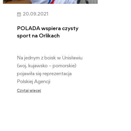
20.09.2021
POLADA wspiera czysty
sport na Orlikach
Na jednym z boisk w Unisławiu
(woj. kujawsko – pomorskie)
pojawiła się reprezentacja
Polskiej Agencji
Antydopingowej. Celem
Czytaj więcej
wizyty była edukacja
młodych…