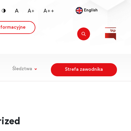
English
nformacyjne
Śledztwa
Strefa zawodnika
ized