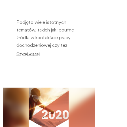
Podjęto wiele istotnych
tematów, takich jak: poufne
źródła w kontekście pracy
dochodzeniowej czy też
powołanie programu rzecznika
Czytaj więcej
praw sportowców…