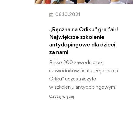
06.10.2021
„Ręczna na Orliku” gra fair!
Największe szkolenie
antydopingowe dla dzieci
za nami
Blisko 200 zawodniczek
i zawodników finału „Ręczna na
Orliku” uczestniczyło
w szkoleniu antydopingowym
zrealizowanym przez Polską
Czytaj więcej
Agencję Antydopingową.